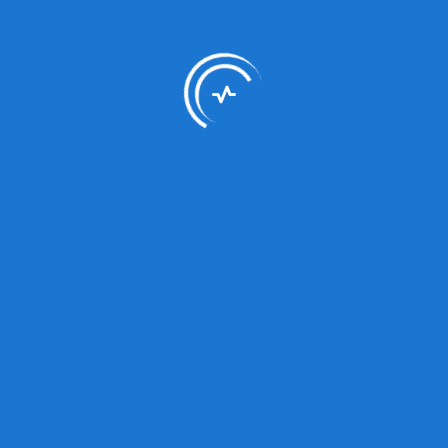
01/07/2025
Anexo 4
Cuadro
Multianual
01/07/2025
Anexo 4
Cuadro
Multianual
01/07/2025
Anexo 4
Cuadro
Multianual
registros del 1 al 10 de un total de 1,054 registros
Anterior
1
2
3
4