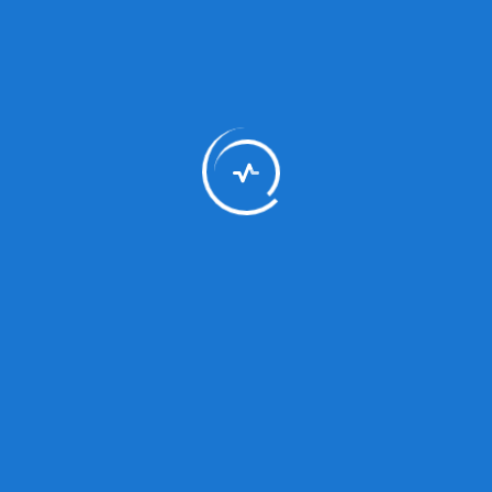
siendo el primer médico peruano en el cargo.
Posteriormente, el Dr. Dámaso Gonzales
Rodríguez dirige el hospital por nueve años. En
esta etapa, la Seguridad Social inicia su atención
dentro del establecimiento.
En años posteriores se realizaron ampliaciones
importantes, incluyendo pabellones de medicina
y banco de sangre. En 1983 se le denominó
Hospital Apoyo Iquitos.
A partir de 1972, diversos directores lideraron la
institución:
Dr. Felipe Arriola Iglesias
Dr. Cesar Sotomayor
Dr. Luis Figuereido Uribe